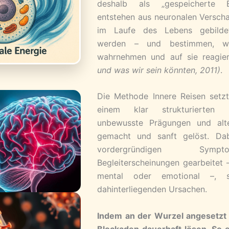
deshalb als „gespeicherte E
entstehen aus neuronalen Verscha
im Laufe des Lebens gebildet 
werden – und bestimmen, w
wahrnehmen und auf sie reagie
und was wir sein könnten, 2011)
.
Die Methode Innere Reisen setzt
einem klar strukturierten
unbewusste Prägungen und alte
gemacht und sanft gelöst. Dab
vordergründigen Sym
Begleiterscheinungen gearbeitet –
mental oder emotional –, 
dahinterliegenden Ursachen.
Indem an der Wurzel angesetzt 
Blockaden dauerhaft lösen. So 