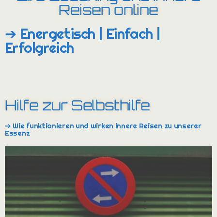
Reisen online
➔ Energetisch | Einfach |
Erfolgreich
Hilfe zur Selbsthilfe
➔ Wie funktionieren und wirken innere Reisen zu unserer
Essenz