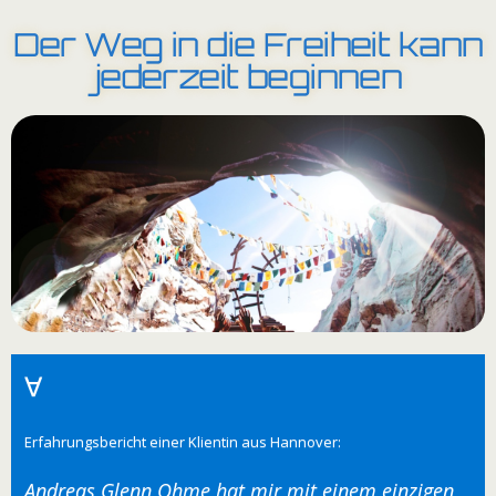
∀
Erfahrungsbericht einer Klientin aus Hannover:
Andreas Glenn Ohme hat mir mit einem einzigen
Phobieprozess geholfen meine jahrelangen
Panikattacken beim Autofahren aufzulösen. Das
war super, denn ich hatte vorher schon viele
Methoden zu diesem Thema ausprobiert und nix